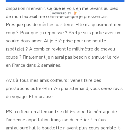
miroir. Je m’admire de face, de dos. Et je sens comme une
crispation m’envahir. Ce que je vois en me levant au pied
POWERED BY
de mon fauteuil me confirme ce que je pressentais.
Presque pas de mèches par terre. Elle n’a quasiment rien
coupé. Pour que ça repousse ? Bref je suis partie avec un
sourire doux amer. Ai-je été prise pour une nouille
(spätzle) ? A combien revient le millimètre de cheveu
coupé ? Finalement je n’aurai pas besoin d’annuler le rdv
en France dans 2 semaines.
Avis à tous mes amis coiffeurs : venez faire des
prestations outre-Rhin. Au prix allemand, vous serez ravis
du voyage. Et moi aussi.
PS : coiffeur en allemand se dit
Friseur
. Un héritage de
l’ancienne appellation française du métier. Un faux
ami aujourd’hui, la bouclette n’ayant plus cours semble-t-