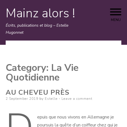
Mainz alors !
Skip
to
MENU
Écrits, publications et blog – Estelle
content
Hugonnet
Category:
La Vie
Quotidienne
AU CHEVEU PRÈS
Posted
2 September 2019
by
Estelle
Leave a comment
on
epuis que nous vivons en Allemagne je
poursuis la quête d’un coiffeur chez qui je