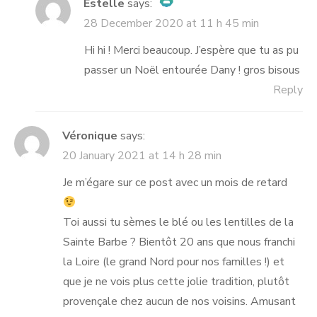
Estelle
says:
28 December 2020 at 11 h 45 min
The Real Person Badge!
Anti-Spam by CleanTalk
Hi hi ! Merci beaucoup. J’espère que tu as pu
passer un Noël entourée Dany ! gros bisous
Reply
Véronique
says:
20 January 2021 at 14 h 28 min
Je m’égare sur ce post avec un mois de retard
Toi aussi tu sèmes le blé ou les lentilles de la
Sainte Barbe ? Bientôt 20 ans que nous franchi
la Loire (le grand Nord pour nos familles !) et
que je ne vois plus cette jolie tradition, plutôt
provençale chez aucun de nos voisins. Amusant