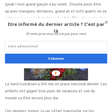
(yeah ! mon grand garçon a pu venir). Ensuite peut-être
qu’avec masques, distances, grand air et tutti quanti, on se
retrouvera pour se balader au bord du Rhin et se rappeler
Etre informé du dernier article ? C'est par
le bon goût de l’amitié en direct.
là
(Promis je ne vous écrirai pas pour rien)
S'abonner
Le
hard lockdown
a été mis en place mercredi dernier. Les
enfants ont gagné trois jours de vacances et voir du
monde va être encore plus dur.
Ces derniers temps, la vie s’était translatée sur les