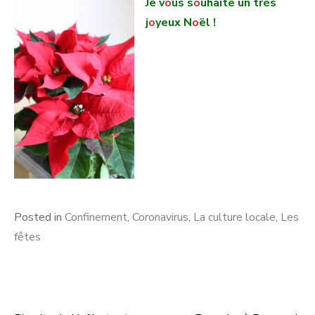
Je v
o
us s
o
uhaite un très
j
o
yeux N
o
ël !
Posted in
Confinement
,
Coronavirus
,
La culture locale
,
Les
fêtes