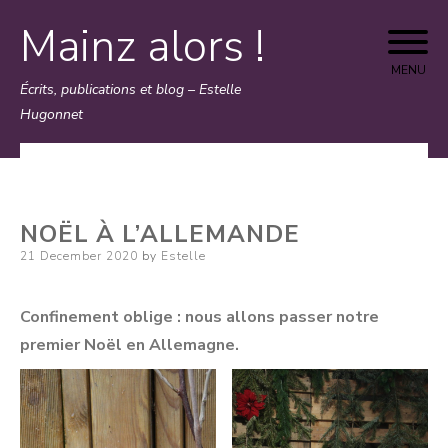
Mainz alors !
Skip
to
MENU
Écrits, publications et blog – Estelle
content
Hugonnet
NOËL À L’ALLEMANDE
Posted
21 December 2020
by
Estelle
on
Confinement oblige : nous allons passer notre
premier Noël en Allemagne.