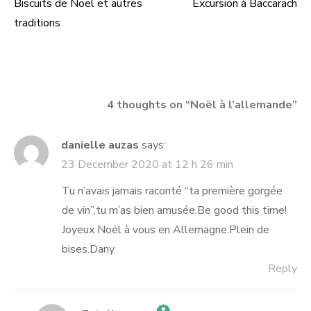
Biscuits de Noël et autres
Excursion à Baccarach
Post
traditions
navigation
4 thoughts on “
Noël à l’allemande
”
danielle auzas
says:
23 December 2020 at 12 h 26 min
Tu n’avais jamais raconté “ta première gorgée
de vin”,tu m’as bien amusée.Be good this time!
Joyeux Noël à vous en Allemagne.Plein de
bises.Dany
Reply