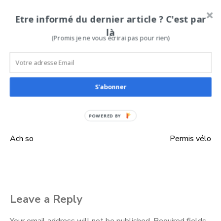
Et ça franchement, c’est super agréable. Et je me dis que
Etre informé du dernier article ? C'est par
ça vaut bien un trimestre sans internet.
là
(Promis je ne vous écrirai pas pour rien)
Enfin, je me le dis après coup.
Posted in
Débuts
S'abonner
POWERED BY
Ach so
Permis vélo
Post
navigation
Leave a Reply