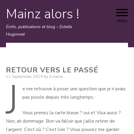
Mainz alors !
Skip
to
MENU
Écrits, publications et blog – Estelle
content
Hugonnet
RETOUR VERS LE PASSÉ
J
Posted
12 September 2019
by
Estelle
on
e me retrouve à poser une question que je n’avais
pas posée depuis très longtemps :
Vous prenez la carte bleue ? oui et Visa aussi ?
Non, ah dommage. Bon va falloir que j’aille retirer de
l’argent. C’est où ? C’est loin ? Vous pouvez me garder