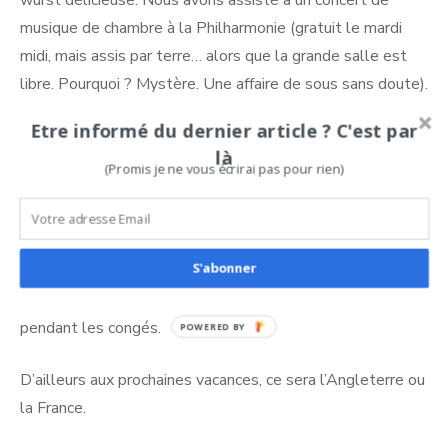
wurst délicieuse. Nous avons assisté à un concert de
musique de chambre à la Philharmonie (gratuit le mardi
midi, mais assis par terre… alors que la grande salle est
libre. Pourquoi ? Mystère. Une affaire de sous sans doute).
Etre informé du dernier article ? C'est par
Nous avons arpenté les quartiers touristiques et donc
là
entendu beaucoup d’Américains. Lors d’une pause dans un
(Promis je ne vous écrirai pas pour rien)
musée, nous avons même entendu parler français. Et là
ma grande fille a soupiré : «
Ça fait du bien quand même
d’entendre parler anglais et français. Ça repose hein ?
»
S'abonner
Suis bien d’accord. Parfois faut lâcher les efforts. Surtout
pendant les congés.
POWERED
BY
D’ailleurs aux prochaines vacances, ce sera l’Angleterre ou
la France.