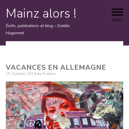
Mainz alors !
Skip
to
MENU
Écrits, publications et blog – Estelle
content
Hugonnet
VACANCES EN ALLEMAGNE
Posted
15 October 2019
by
Estelle
on