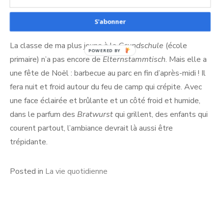
partie. Gageons qu’ils auront des courses-poursuites à la
lampe électrique à raconter à leur retour !
S'abonner
La classe de ma plus jeune à la
Grundschule
(école
POWERED BY
primaire) n’a pas encore de
Elternstammtisch
. Mais elle a
une fête de Noël : barbecue au parc en fin d’après-midi ! Il
fera nuit et froid autour du feu de camp qui crépite. Avec
une face éclairée et brûlante et un côté froid et humide,
dans le parfum des
Bratwurst
qui grillent, des enfants qui
courent partout, l’ambiance devrait là aussi être
trépidante.
Posted in
La vie quotidienne