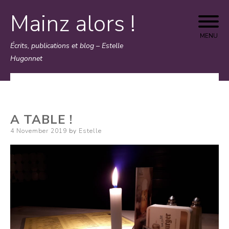
Mainz alors !
Skip
to
MENU
Écrits, publications et blog – Estelle
content
Hugonnet
A TABLE !
Posted
4 November 2019
by
Estelle
on