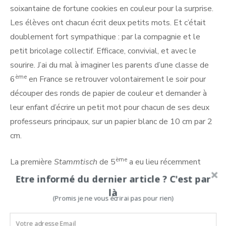
soixantaine de fortune cookies en couleur pour la surprise.
Les élèves ont chacun écrit deux petits mots. Et c’était
doublement fort sympathique : par la compagnie et le
petit bricolage collectif. Efficace, convivial, et avec le
sourire. J’ai du mal à imaginer les parents d’une classe de
ème
6
en France se retrouver volontairement le soir pour
découper des ronds de papier de couleur et demander à
leur enfant d’écrire un petit mot pour chacun de ses deux
professeurs principaux, sur un papier blanc de 10 cm par 2
cm.
ème
La première
Stammtisch
de 5
a eu lieu récemment
avec l’objectif de préparer la fête de Noël. Peut-être une
Etre informé du dernier article ? C'est par
balade nocturne en forêt, avec vin chaud et biscuits aux
là
(Promis je ne vous écrirai pas pour rien)
épices apportés par les soins de chaque famille. Les
petits Français de l’échange linguistique seront de la