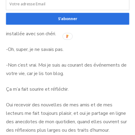
Une amie avec qui je déjeunais en mars et que je n’avais
pas revue depuis plusieurs mois m’a raconté :
S'abonner
-Tu sais, ma fille, elle a changé de travail. Elle s’est
installée avec son chéri.
-Oh, super, je ne savais pas.
-Non c’est vrai. Moi je suis au courant des événements de
votre vie, car je lis ton blog.
Ça m’a fait sourire et réfléchir.
Oui recevoir des nouvelles de mes amis et de mes
lecteurs me fait toujours plaisir, et oui je partage en ligne
des anecdotes de mon quotidien, quand elles ouvrent sur
des réflexions plus larges ou des traits d’humour.