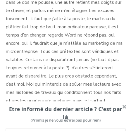
dans le dos me pousse, une autre retient mes doigts sur
le clavier, et parfois même m’en éloigne. Les excuses
foisonnent : il faut que j’aille à la poste, le marteau du
plâtrier fait trop de bruit, mon ordinateur paresse, il est
temps d’en changer, regarde Word ne répond pas, oui,
encore, oui. Il faudrait que je m’attèle au marketing de ma
microentreprise. Tous ces prétextes sont véridiques et
valables. Certains ne disparaitront jamais (ne faut-il pas
toujours retourner à la poste ?), d’autres s’étioleront
avant de disparaitre. Le plus gros obstacle cependant,
c’est moi. Moi qui m’interdis de soûler mes lecteurs avec
mes histoires de travaux qui conditionnent tous nos faits
et gestes pour encore quelques mois, et surtout
Etre informé du dernier article ? C'est par
d’aborder les sujets majeurs qui m’occupent et me
là
préoccupent. Coincée.
(Promis je ne vous écrirai pas pour rien)