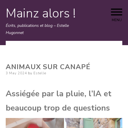
Mainz alors !
Skip
to
MENU
Écrits, publications et blog – Estelle
content
Hugonnet
ANIMAUX SUR CANAPÉ
Posted
3 May 2024
by
Estelle
on
Assiégée par la pluie, l’IA et
beaucoup trop de questions