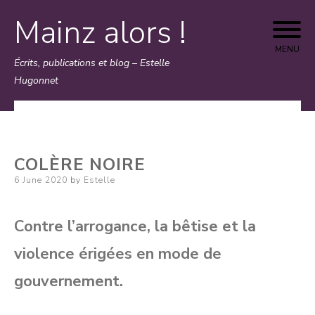
Mainz alors !
Skip
to
MENU
Écrits, publications et blog – Estelle
content
Hugonnet
COLÈRE NOIRE
Posted
6 June 2020
by
Estelle
on
Contre l’arrogance, la bêtise et la
violence érigées en mode de
gouvernement.