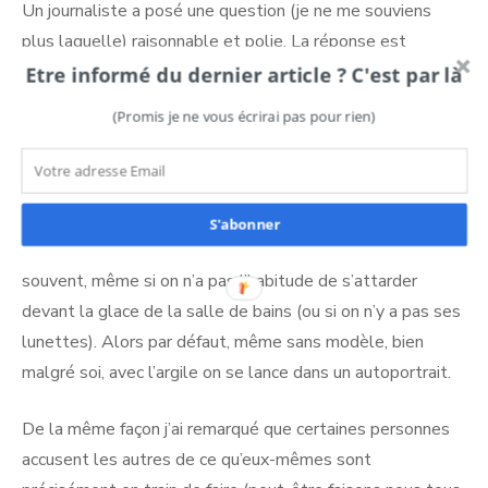
Un journaliste a posé une question (je ne me souviens
plus laquelle) raisonnable et polie. La réponse est
tombée comme un couperet : «
You’re a fake ! » (V
ous
Etre informé du dernier article ? C'est par là
êtes un imposteur !)
(Promis je ne vous écrirai pas pour rien)
Quand on sculpte un visage en terre, plusieurs fois je l’ai
remarqué et entendu (et pour le coup c’est la même
chose en France et en Allemagne) : en général il nous
S'abonner
ressemble. Nous modelons les traits que l’on voit le plus
souvent, même si on n’a pas l’habitude de s’attarder
devant la glace de la salle de bains (ou si on n’y a pas ses
lunettes). Alors par défaut, même sans modèle, bien
malgré soi, avec l’argile on se lance dans un autoportrait.
De la même façon j’ai remarqué que certaines personnes
accusent les autres de ce qu’eux-mêmes sont