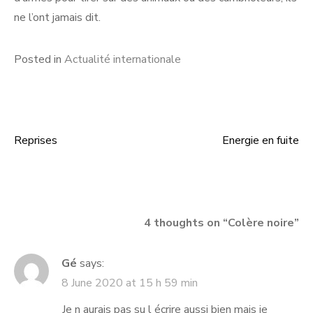
ne l’ont jamais dit.
Posted in
Actualité internationale
Reprises
Energie en fuite
Post
navigation
4 thoughts on “
Colère noire
”
Gé
says:
8 June 2020 at 15 h 59 min
Je n aurais pas su l écrire aussi bien mais je