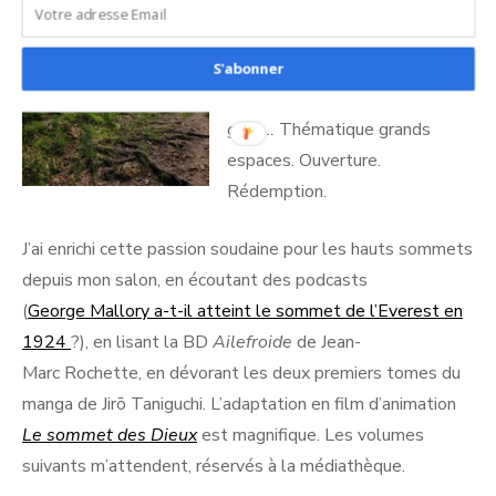
ou trouvés sur Disney+
Everest
,
La montagne entre
nous
,
Wild
,
La rivière sans
S'abonner
retour
,
L’Ascension, Calendar
girls…
Thématique grands
espaces. Ouverture.
Rédemption.
J’ai enrichi cette passion soudaine pour les hauts sommets
depuis mon salon, en écoutant des podcasts
(
George Mallory a-t-il atteint le sommet de l’Everest en
1924
?), en lisant la BD
Ailefroide
de Jean-
Marc Rochette, en dévorant les deux premiers tomes du
manga de Jirō Taniguchi. L’adaptation en film d’animation
Le sommet des Dieux
est magnifique. Les volumes
suivants m’attendent, réservés à la médiathèque.