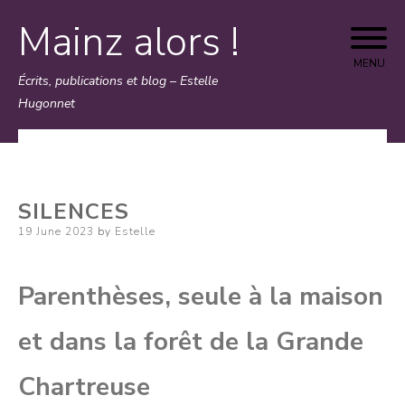
Mainz alors !
Skip
to
MENU
Écrits, publications et blog – Estelle
content
Hugonnet
SILENCES
Posted
19 June 2023
by
Estelle
on
Parenthèses, seule à la maison
et dans la forêt de la Grande
Chartreuse