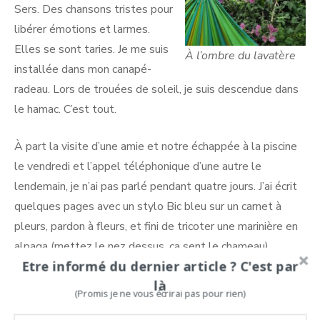
Sers. Des chansons tristes pour
libérer émotions et larmes.
Elles se sont taries. Je me suis
À l’ombre du lavatère
installée dans mon canapé-
radeau. Lors de trouées de soleil, je suis descendue dans
le hamac. C’est tout.
À part la visite d’une amie et notre échappée à la piscine
le vendredi et l’appel téléphonique d’une autre le
lendemain, je n’ai pas parlé pendant quatre jours. J’ai écrit
quelques pages avec un stylo Bic bleu sur un carnet à
pleurs, pardon à fleurs, et fini de tricoter une marinière en
alpaga (mettez le nez dessus, ça sent le chameau).
Etre informé du dernier article ? C'est par
J’ai regardé (revu pour certains)
là
(Promis je ne vous écrirai pas pour rien)
les films pris à la médiathèque