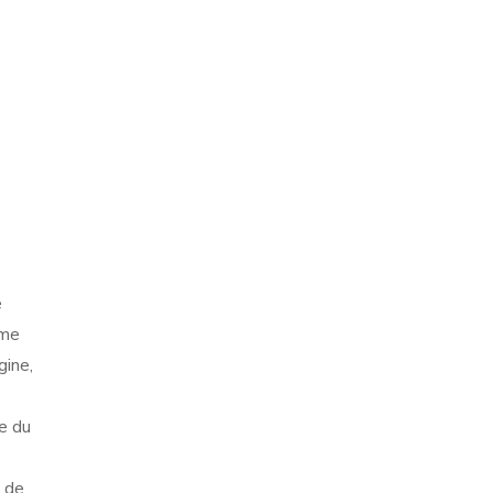
e
 me
gine,
ue du
n de