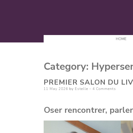
HOME
Category:
Hypersen
PREMIER SALON DU LI
Posted
11 May 2026
by
Estelle
4 Comments
on
Oser rencontrer, parler