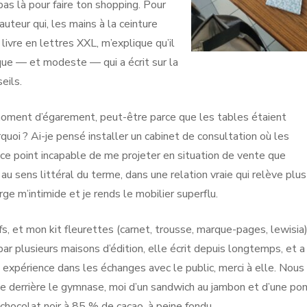
 pas là pour faire ton shopping. Pour
auteur qui, les mains à la ceinture
ivre en lettres XXL, m’explique qu’il
ique — et modeste — qui a écrit sur la
eils.
 moment d’égarement, peut-être parce que les tables étaient
rquoi ? Ai-je pensé installer un cabinet de consultation où les
à ce point incapable de me projeter en situation de vente que
au sens littéral du terme, dans une relation vraie qui relève plus
ge m’intimide et je rends le mobilier superflu.
s, et mon kit fleurettes (carnet, trousse, marque-pages, lewisia),
par plusieurs maisons d’édition, elle écrit depuis longtemps, et a
n expérience dans les échanges avec le public, merci à elle. Nous
e derrière le gymnase, moi d’un sandwich au jambon et d’une p
 chocolat noir à 85 % de cacao, à peine fondu.