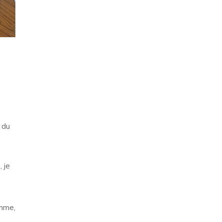
 du
 je
omme,