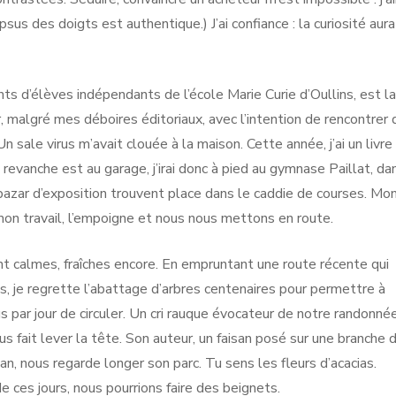
apsus des doigts est authentique.) J’ai confiance : la curiosité aura
nts d’élèves indépendants de l’école Marie Curie d’Oullins, est la
ier, malgré mes déboires éditoriaux, avec l’intention de rencontrer
 sale virus m’avait clouée à la maison. Cette année, j’ai un livre
revanche est au garage, j’irai donc à pied au gymnase Paillat, da
 bazar d’exposition trouvent place dans le caddie de courses. Mo
à mon travail, l’empoigne et nous nous mettons en route.
nt calmes, fraîches encore. En empruntant une route récente qui
is, je regrette l’abattage d’arbres centenaires pour permettre à
 par jour de circuler. Un cri rauque évocateur de notre randonné
us fait lever la tête. Son auteur, un faisan posé sur une branche 
an, nous regarde longer son parc. Tu sens les fleurs d’acacias.
ces jours, nous pourrions faire des beignets.