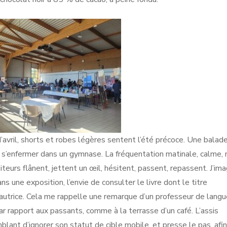
d’avril, shorts et robes légères sentent l’été précoce. Une balad
e s’enfermer dans un gymnase. La fréquentation matinale, calme,
eurs flânent, jettent un œil, hésitent, passent, repassent. J’ima
 une exposition, l’envie de consulter le livre dont le titre
 l’autrice. Cela me rappelle une remarque d’un professeur de lang
par rapport aux passants, comme à la terrasse d’un café. L’assis
blant d’ignorer son statut de cible mobile, et presse le pas, afi