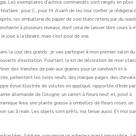
t gai. Les exemplaires d’autrice commandés sont rangés en piles
stinataire : pour C., pour M. Avant de les leur confier, je rédigerai 
xprès, les emballerai de papier de soie blanc retenu par du wash
enchante à plusieurs niveaux, dont celui de laisser libre cours à 
e joue à la libraire, mais c’est pour de vrai.
ns la cour des grands : je vais participer à mon premier salon du
x ouverts d’excitation. Pourtant, le kit de décoration de mon stan
artiner des tranches de pain aux graines pour un sandwich et à
trée, patientent les livres neufs, des marque-pages, des chevale
appe écrue illustrée de volutes en appliqué, rapportée d’Inde pa
amie allemande de Cologne, un carnet à fleurs neuf, et, posé à
ramique Ikea, une plante grasse à ombelles de fleurs roses, un
mon sac à main. Les objets sont prêts, ma tenue aussi. Et moi sui
trastées. Séduire, convaincre un acheteur m’est impossible : j’a