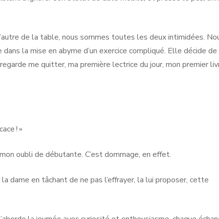
 d’autre de la table, nous sommes toutes les deux intimidées. No
e dans la mise en abyme d’un exercice compliqué. Elle décide de
 regarde me quitter, ma première lectrice du jour, mon premier liv
cace ! »
 mon oubli de débutante. C’est dommage, en effet.
 la dame en tâchant de ne pas l’effrayer, la lui proposer, cette
’aborde la journée avec curiosité et enthousiasme, chaque écha