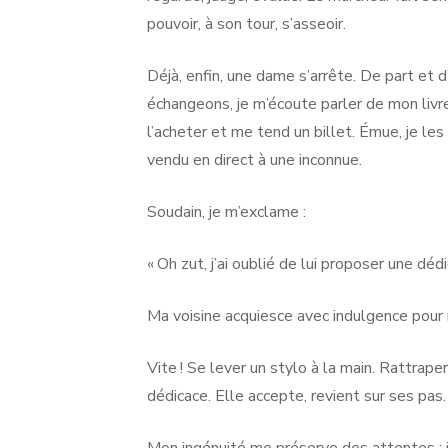
pouvoir, à son tour, s’asseoir.
Déjà, enfin, une dame s’arrête. De part et
échangeons, je m’écoute parler de mon livr
l’acheter et me tend un billet. Émue, je les
vendu en direct à une inconnue.
Soudain, je m’exclame :
« Oh zut, j’ai oublié de lui proposer une dédi
Ma voisine acquiesce avec indulgence pour
Vite ! Se lever un stylo à la main. Rattraper
dédicace. Elle accepte, revient sur ses pas.
Mon ingénuité me préserve des attentes : j