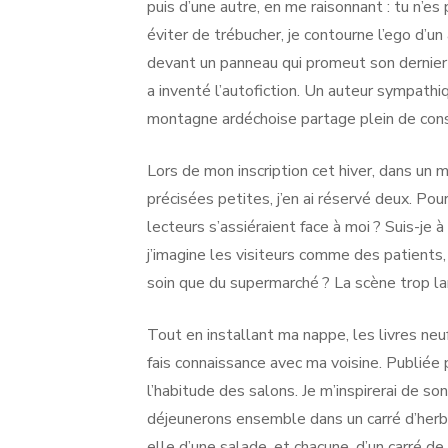
puis d’une autre, en me raisonnant : tu n’es
éviter de trébucher, je contourne l’ego d’un 
devant un panneau qui promeut son dernier l
a inventé l’autofiction. Un auteur sympath
montagne ardéchoise partage plein de cons
Lors de mon inscription cet hiver, dans un
précisées petites, j’en ai réservé deux. Pou
lecteurs s’assiéraient face à moi ? Suis-je 
j’imagine les visiteurs comme des patients, 
soin que du supermarché ? La scène trop lar
Tout en installant ma nappe, les livres neuf
fais connaissance avec ma voisine. Publiée 
l’habitude des salons. Je m’inspirerai de so
déjeunerons ensemble dans un carré d’herb
elle d’une salade, et chacune, d’un carré de