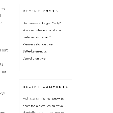
des
RECENT POSTS
i
ma
Dwnsiwns a dreigiau* – 1/2
Pour ou contre le short-top à
bretelles au travail ?
Premier salon du livre
d est
Belle-Île-en-nous
L’envol d’un livre
ts
r ma
RECENT COMMENTS
s-je
Estelle
on
Pour ou contre le
short-top à bretelles au travail ?
ime
danielle auzas
on