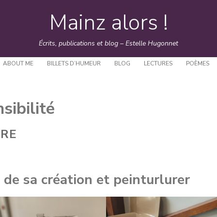
Mainz alors !
Skip
to
Écrits, publications et blog – Estelle Hugonnet
content
ABOUT ME
BILLETS D’HUMEUR
BLOG
LECTURES
POÈMES
sibilité
VRE
 de sa création et peinturlurer