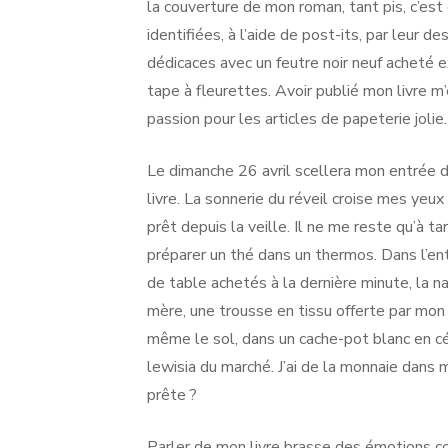
la couverture de mon roman, tant pis, c’es
identifiées, à l’aide de post-its, par leur de
dédicaces avec un feutre noir neuf acheté e
tape à fleurettes. Avoir publié mon livre m’
passion pour les articles de papeterie jolie. J
Le dimanche 26 avril scellera mon entrée da
livre. La sonnerie du réveil croise mes yeu
prêt depuis la veille. Il ne me reste qu’à t
préparer un thé dans un thermos. Dans l’en
de table achetés à la dernière minute, la n
mère, une trousse en tissu offerte par mon 
même le sol, dans un cache-pot blanc en cé
lewisia du marché. J’ai de la monnaie dans 
prête ?
Parler de mon livre brasse des émotions con