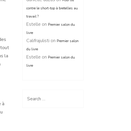
Pour ou
contre le short-top à bretelles au
travail ?
Estelle
on
Premier salon du
livre
 des
Califrajulisti
on
Premier salon
 tout
du livre
ns la
Estelle
on
Premier salon du
n
livre
Search
e à
for:
du