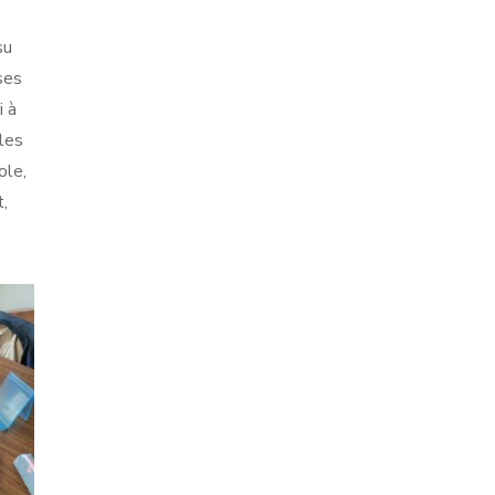
su
ses
i à
 les
ole,
t,