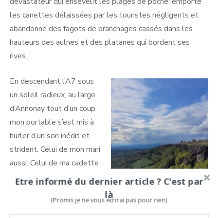
dévastateur qui ensevelit les plages de poche, emporte
les canettes délaissées par les touristes négligents et
abandonne des fagots de branchages cassés dans les
hauteurs des aulnes et des platanes qui bordent ses
rives.
En descendant l’A7 sous
un soleil radieux, au large
d’Annonay tout d’un coup,
mon portable s’est mis à
hurler d’un son inédit et
strident. Celui de mon mari
aussi. Celui de ma cadette
aussi. Pas celui de sa sœur.
Etre informé du dernier article ? C'est par
Free n’avertit pas tous ses
là
(Promis je ne vous écrirai pas pour rien)
clients des dangers «
imminents ». Pendant ces