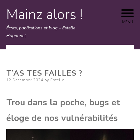
Mainz alors !
Skip
to
MENU
Écrits, publications et blog – Estelle
content
Hugonnet
T’AS TES FAILLES ?
Posted
12 December 2024
by
Estelle
on
Trou dans la poche, bugs et
éloge de nos vulnérabilités