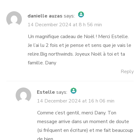
danielle auzas
says:
14 December 2024 at 8 h 56 min
The Real Person Badge!
Anti-Spam by CleanTalk
Un magnifique cadeau de Noël ! Merci Estelle.
Je l’ai lu 2 fois et je pense et sens que je vais le
relire.Big northwinds. Joyeux Noël à toi et ta
famille. Dany
Reply
Estelle
says:
14 December 2024 at 16 h 06 min
The Real Person Badge!
Anti-Spam by CleanTalk
Comme c’est gentil, merci Dany. Ton
message arrive dans un moment de doute
(si fréquent en écriture) et me fait beaucoup
de bien.