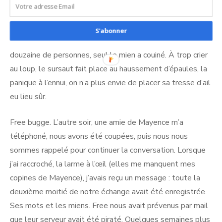
quelques jours de vacances méridionales, mon téléphone
a transmis plusieurs alertes météo inopinées. Seul. Dans
S'abonner
un magasin de fruits et légumes fréquenté par une
douzaine de personnes, seul le mien a couiné. À trop crier
au loup, le sursaut fait place au haussement d’épaules, la
panique à l’ennui, on n’a plus envie de placer sa tresse d’ail
eu lieu sûr.
Free bugge. L’autre soir, une amie de Mayence m’a
téléphoné, nous avons été coupées, puis nous nous
sommes rappelé pour continuer la conversation. Lorsque
j’ai raccroché, la larme à l’œil (elles me manquent mes
copines de Mayence), j’avais reçu un message : toute la
deuxième moitié de notre échange avait été enregistrée.
Ses mots et les miens. Free nous avait prévenus par mail
que leur serveur avait été piraté. Quelques semaines plus