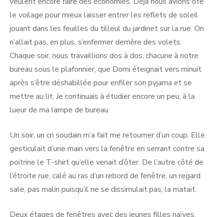
veulent encore faire des économies. Déjà nous avions ôté
le voilage pour mieux laisser entrer les reflets de soleil
jouant dans les feuilles du tilleul du jardinet sur la rue. On
n’allait pas, en plus, s’enfermer derrière des volets.
Chaque soir, nous travaillions dos à dos, chacune à notre
bureau sous le plafonnier, que Domi éteignait vers minuit
après s’être déshabillée pour enfiler son pyjama et se
mettre au lit. Je continuais à étudier encore un peu, à la
lueur de ma lampe de bureau.
Un soir, un cri soudain m’a fait me retourner d’un coup. Elle
gesticulait d’une main vers la fenêtre en serrant contre sa
poitrine le T-shirt qu’elle venait d’ôter. De l’autre côté de
l’étroite rue, calé au ras d’un rebord de fenêtre, un regard
sale, pas malin puisqu’il ne se dissimulait pas, la matait.
Deux étages de fenêtres avec des jeunes filles naïves,