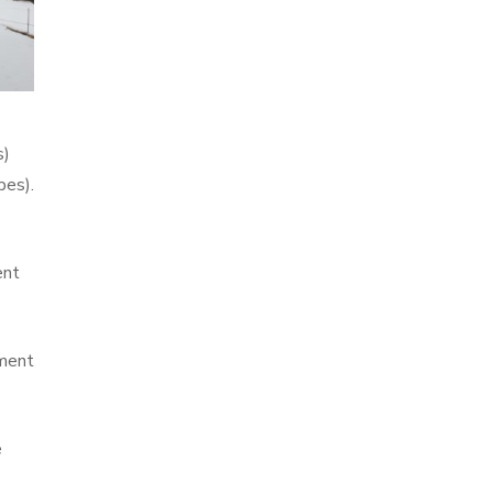
s)
pes).
ent
mment
e