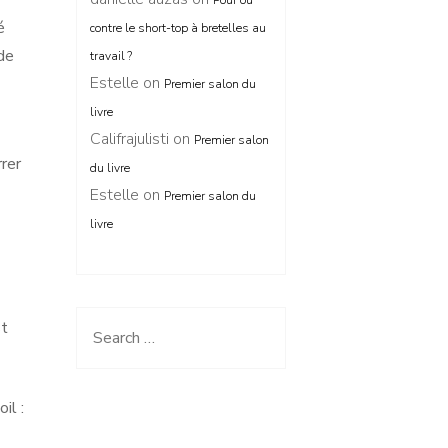
Pour ou
é
contre le short-top à bretelles au
de
travail ?
Estelle
on
Premier salon du
livre
Califrajulisti
on
Premier salon
rrer
du livre
Estelle
on
Premier salon du
livre
st
Search
for:
il :