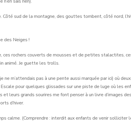
 n’en sais rien).
e. Côté sud de la montagne, des gouttes tombent, côté nord, l’hi
ne des Neiges !
e, ces rochers couverts de mousses et de petites stalactites, ce
in animé. Je guette les trolls.
je ne m’attendais pas à une pente aussi marquée par ici) où deux
. Escale pour quelques glissades sur une piste de luge où les en
is et leurs grands sourires me font penser à un livre d’images de
rts d’hiver.
ps calme. (Comprendre : interdit aux enfants de venir solliciter l