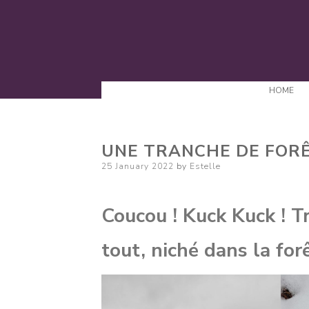
HOME
UNE TRANCHE DE FORÊ
Posted
25 January 2022
by
Estelle
on
Coucou ! Kuck Kuck ! Tr
tout, niché dans la forê