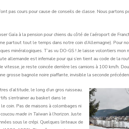
es n’ont pas cours pour cause de conseils de classe. Nous partons p
oser Gaïa à la pension pour chiens du côté de l’aéroport de Francf
mme partout tout le temps dans notre coin d’Allemagne). Pour n
laques minéralogiques. T’as vu DO-GS ! Je laisse volontiers mon 
route allemande est infernale pour qui s’en tient au code de la rou
 de vitesse, je reste coincée derrière les camions à 100 km/h. Do
 une grosse bagnole noire piaffante, invisible la seconde précéden
es d’altitude, le long d’un gros ruisseau.
rtifs s’entrainer au basket dans le
s le coin. Pas de maisons à colombages ni
e-coucou
made in Taïwan
à l’horizon. Juste
nnées sous le crépi. Quelques linteaux de