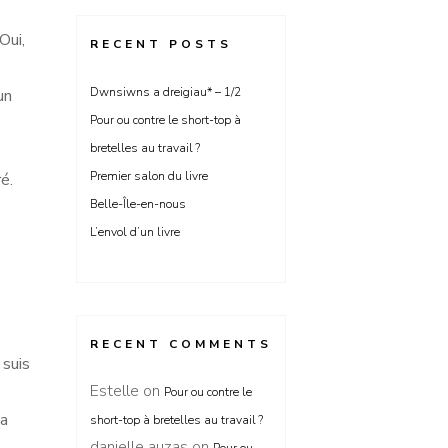
Oui,
RECENT POSTS
Dwnsiwns a dreigiau* – 1/2
un
Pour ou contre le short-top à
bretelles au travail ?
Premier salon du livre
é.
Belle-Île-en-nous
L’envol d’un livre
RECENT COMMENTS
 suis
Estelle
on
Pour ou contre le
la
short-top à bretelles au travail ?
danielle auzas
on