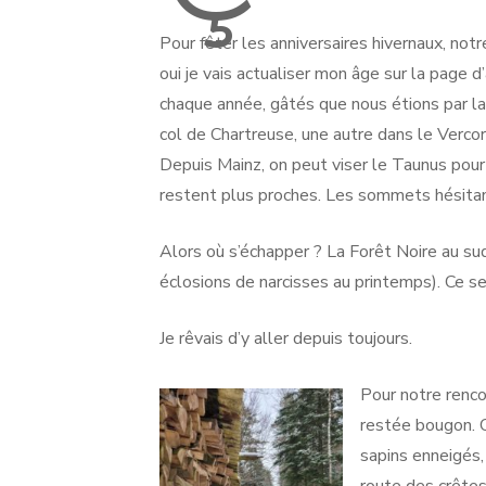
Pour fêter les anniversaires hivernaux, not
oui je vais actualiser mon âge sur la page d
chaque année, gâtés que nous étions par l
col de Chartreuse, une autre dans le Vercor
Depuis Mainz, on peut viser le Taunus pour 
restent plus proches. Les sommets hésitants
Alors où s’échapper ? La Forêt Noire au sud, 
éclosions de narcisses au printemps). Ce se
Je rêvais d’y aller depuis toujours.
Pour notre rencon
restée bougon. O
sapins enneigés, 
route des crêtes