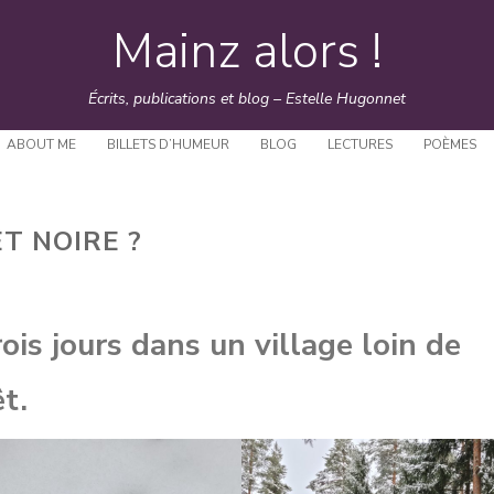
Mainz alors !
Skip
to
Écrits, publications et blog – Estelle Hugonnet
content
ABOUT ME
BILLETS D’HUMEUR
BLOG
LECTURES
POÈMES
T NOIRE ?
ois jours dans un village loin de
t.