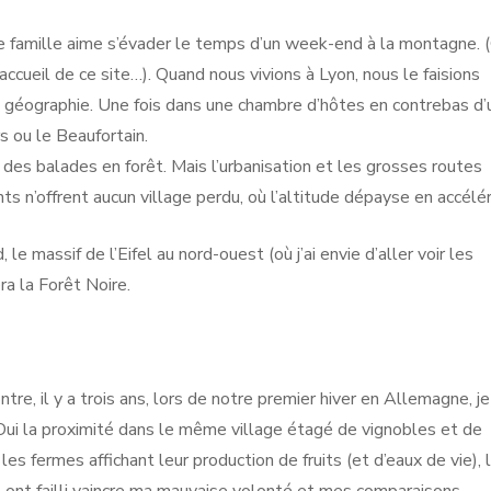
re famille aime s’évader le temps d’un week-end à la montagne. (
’accueil de ce site…). Quand nous vivions à Lyon, nous le faisions
a géographie. Une fois dans une chambre d’hôtes en contrebas d’
s ou le Beaufortain.
des balades en forêt. Mais l’urbanisation et les grosses routes
 n’offrent aucun village perdu, où l’altitude dépayse en accélér
le massif de l’Eifel au nord-ouest (où j’ai envie d’aller voir les
ra la Forêt Noire.
tre, il y a trois ans, lors de notre premier hiver en Allemagne, je
ui la proximité dans le même village étagé de vignobles et de
les fermes affichant leur production de fruits (et d’eaux de vie), 
 ont failli vaincre ma mauvaise volonté et mes comparaisons