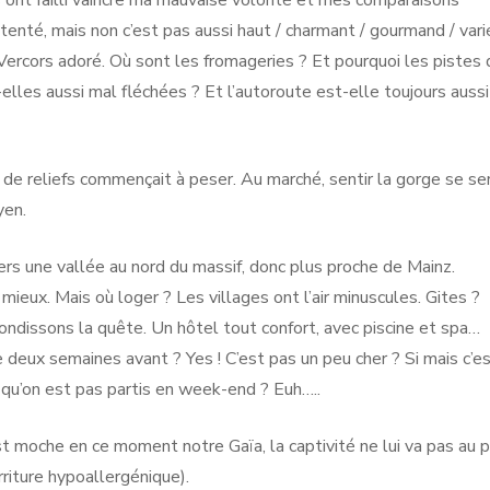
 tenté, mais non c’est pas aussi haut / charmant / gourmand / vari
ercors adoré. Où sont les fromageries ? Et pourquoi les pistes 
-elles aussi mal fléchées ? Et l’autoroute est-elle toujours aussi
e de reliefs commençait à peser. Au marché, sentir la gorge se se
yen.
s une vallée au nord du massif, donc plus proche de Mainz.
mieux. Mais où loger ? Les villages ont l’air minuscules. Gites ?
ondissons la quête. Un hôtel tout confort, avec piscine et spa…
 deux semaines avant ? Yes ! C’est pas un peu cher ? Si mais c’e
qu’on est pas partis en week-end ? Euh…..
est moche en ce moment notre Gaïa, la captivité ne lui va pas au po
rriture hypoallergénique).