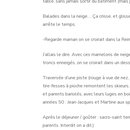
table, sans jamais sortir du bâtiment (mais je
Balades dans la neige…. Ça crisse, et gliss
arrête le temps.
-Regarde maman on se croirait dans la Rei
J’allais le dire. Avec ces mamelons de neig
troncs enneigés, on se croirait dans un dess
Traversée d’une piste (rouge à vue de nez, 
tire-fesses à pioche remontent les skieurs
et parents bariolés, avec leurs luges en bo
années 50 : Jean-Jacques et Martine aux spo
Après le déjeuner / goûter : sacro-saint tem
parents. Interdit on a dit.)