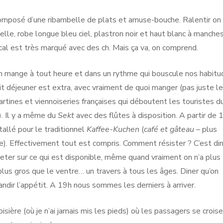
composé d’une ribambelle de plats et amuse-bouche. Ralentir on
elle, robe longue bleu ciel, plastron noir et haut blanc à manche
ocal est très marqué avec des ch. Mais ça va, on comprend.
 mange à tout heure et dans un rythme qui bouscule nos habitu
it déjeuner est extra, avec vraiment de quoi manger (pas juste l
tartines et viennoiseries françaises qui déboutent les touristes d
). Il y a même du
Sekt
avec des flûtes à disposition. A partir de 
tallé pour le traditionnel
Kaffee-Kuchen
(
café et gâteau
– plus
e). Effectivement tout est compris. Comment résister ? C’est di
jeter sur ce qui est disponible, même quand vraiment on n’a plus
lus gros que le ventre… un travers à tous les âges. Diner qu’on
andir l’appétit. A 19h nous sommes les derniers à arriver.
oisière (où je n’ai jamais mis les pieds) où les passagers se crois