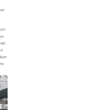
our
ort.
ous
mari
te
ubler
te.