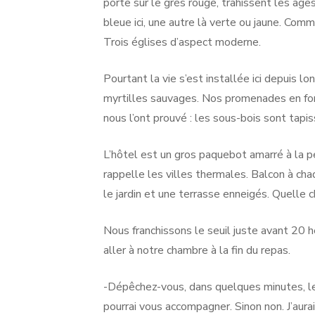
porte sur le grès rouge, trahissent les âge
bleue ici, une autre là verte ou jaune. Com
Trois églises d’aspect moderne.
Pourtant la vie s’est installée ici depuis l
myrtilles sauvages. Nos promenades en fo
nous l’ont prouvé : les sous-bois sont tapi
L’hôtel est un gros paquebot amarré à la p
rappelle les villes thermales. Balcon à cha
le jardin et une terrasse enneigés. Quelle c
Nous franchissons le seuil juste avant 20 h
aller à notre chambre à la fin du repas.
-Dépêchez-vous, dans quelques minutes, le 
pourrai vous accompagner. Sinon non. J’aura