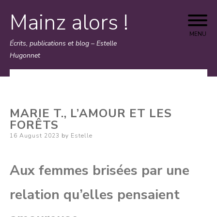
Mainz alors !
Skip
to
MENU
Écrits, publications et blog – Estelle
content
Hugonnet
MARIE T., L’AMOUR ET LES
FORÊTS
Posted
16 August 2023
by
Estelle
on
Aux femmes brisées par une
relation qu’elles pensaient