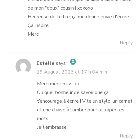
de mon "doux" cousin ! xoxoxo
Heureuse de te lire, ça me donne envie d'écrire
Ça inspire
Merci
Reply
Estelle
says:
19 August 2023 at 17 h 04 min
The Real Person Badge!
Anti-Spam by CleanTalk
Merci merci miss :o)
Oh quel bonheur de savoir que ça
t’encourage à écrire ! Vite un stylo, un carnet
et une chaise à l’ombre pour attraper les
mots.
Je t’embrasse.
Reply