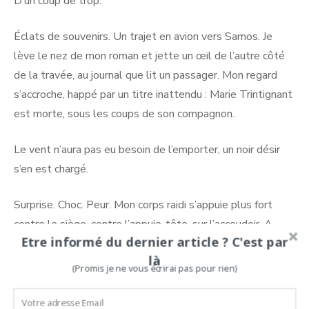
D’un coup de trop.
Éclats de souvenirs. Un trajet en avion vers Samos. Je
lève le nez de mon roman et jette un œil de l’autre côté
de la travée, au journal que lit un passager. Mon regard
s’accroche, happé par un titre inattendu : Marie Trintignant
est morte, sous les coups de son compagnon.
Le vent n’aura pas eu besoin de l’emporter, un noir désir
s’en est chargé.
Surprise. Choc. Peur. Mon corps raidi s’appuie plus fort
contre le siège, contre l’appuie-tête, sur l’accoudoir. A
Etre informé du dernier article ? C'est par
l’arrière de mon crâne et de mon coude gauche des
là
blessures me lancent. Ils sont encore tout frais ces bleus.
(Promis je ne vous écrirai pas pour rien)
Ces bleus que je voulais alors cacher.