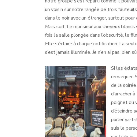
notre groupe s’est réparti comme il pouvait
un voisin sur notre rangée de trois fauteuil
dans le noir avec un étranger, surtout pour a
Mais soit. Le monsieur aux cheveux blancs 
fois la salle plongée dans l’obscurité, le 
Elle s’éclaire à chaque notification. La seu
s’est jamais illuminée. Je n’en ai pas, bien 
Si les éclat
remarquer. S
de la soirée
d’arracher à
poignet du v
d’éteindre s
parler va-t-
suis la pers
neutraliser.