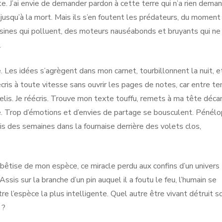
e. J’ai envie de demander pardon à cette terre qui n’a rien dema
s, jusqu’à la mort. Mais ils s’en foutent les prédateurs, du moment
usines qui polluent, des moteurs nauséabonds et bruyants qui ne
.
. Les idées s’agrègent dans mon carnet, tourbillonnent la nuit, e
’écris à toute vitesse sans ouvrir les pages de notes, car entre t
relis. Je réécris. Trouve mon texte touffu, remets à ma tête déc
icle. Trop d’émotions et d’envies de partage se bousculent. Pénél
uis des semaines dans la fournaise derrière des volets clos,
.
 bêtise de mon espèce, ce miracle perdu aux confins d’un univers
Assis sur la branche d’un pin auquel il a foutu le feu, l’humain se
tre l’espèce la plus intelligente. Quel autre être vivant détruit s
 ?