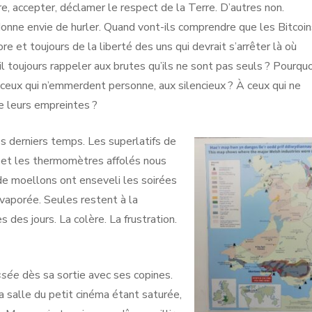
re, accepter, déclamer le respect de la Terre. D’autres non.
donne envie de hurler. Quand vont-ils comprendre que les Bitcoin
 et toujours de la liberté des uns qui devrait s’arrêter là où
 toujours rappeler aux brutes qu’ils ne sont pas seuls ? Pourquo
 ceux qui n’emmerdent personne, aux silencieux ? À ceux qui ne
e leurs empreintes ?
ces derniers temps. Les superlatifs de
s et les thermomètres affolés nous
e moellons ont enseveli les soirées
évaporée. Seules restent à la
 des jours. La colère. La frustration.
ssée
dès sa sortie avec ses copines.
a salle du petit cinéma étant saturée,