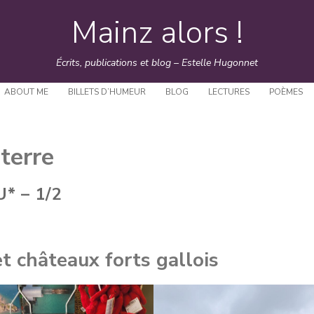
Mainz alors !
Skip
to
Écrits, publications et blog – Estelle Hugonnet
content
ABOUT ME
BILLETS D’HUMEUR
BLOG
LECTURES
POÈMES
terre
 – 1/2
t châteaux forts gallois