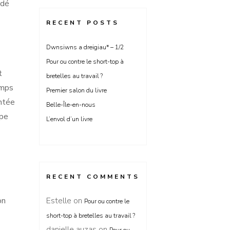
ndé
RECENT POSTS
Dwnsiwns a dreigiau* – 1/2
Pour ou contre le short-top à
t
bretelles au travail ?
emps
Premier salon du livre
antée
Belle-Île-en-nous
ope
L’envol d’un livre
RECENT COMMENTS
on
Estelle
on
Pour ou contre le
short-top à bretelles au travail ?
danielle auzas
on