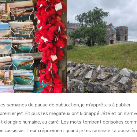
es semaines de pause de publication, je m’apprêtais à publier
un premier jet. Et puis les mégafeux ont kidnappé l’été et on n’arriv
sont d’origine humaine, au carré. Les mots tombent dérisoires com
on cassissier. Leur crépitement quand je les ramasse, la poussièr