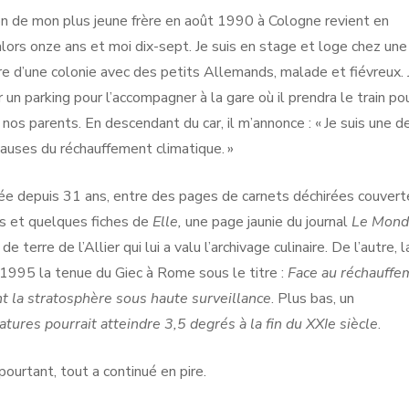
on de mon plus jeune frère en août 1990 à Cologne revient en
 alors onze ans et moi dix-sept. Je suis en stage et loge chez une
tre d’une colonie avec des petits Allemands, malade et fiévreux. 
r un parking pour l’accompagner à la gare où il prendra le train po
 nos parents. En descendant du car, il m’annonce : « Je suis une d
causes du réchauffement climatique. »
iée depuis 31 ans, entre des pages de carnets déchirées couvert
es et quelques fiches de
Elle,
une page jaunie du journal
Le Mond
terre de l’Allier qui lui a valu l’archivage culinaire. De l’autre, l
1995 la tenue du Giec à Rome sous le titre :
Face au réchauffe
nt la stratosphère sous haute surveillance
. Plus bas, un
ures pourrait atteindre 3,5 degrés à la fin du XXIe siècle
.
urtant, tout a continué en pire.