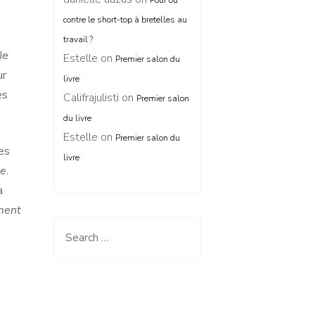
Pour ou
contre le short-top à bretelles au
travail ?
Je
Estelle
on
Premier salon du
ur
livre
es
Califrajulisti
on
Premier salon
du livre
Estelle
on
Premier salon du
es
livre
e
.
a
ment
Search
for: