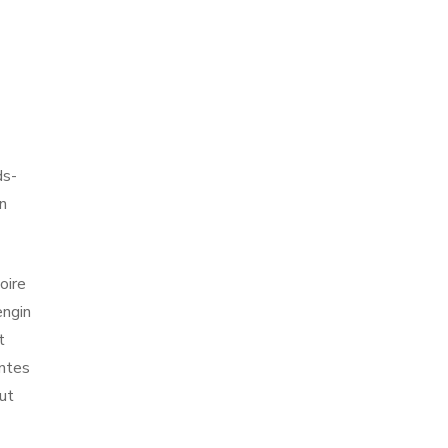
ds-
n
oire
engin
t
antes
out