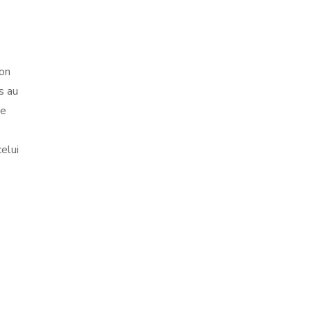
(on
s au
ée
elui