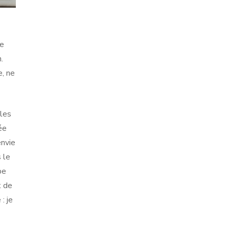
ne
.
e, ne
 les
ée
envie
 le
pe
t de
: je