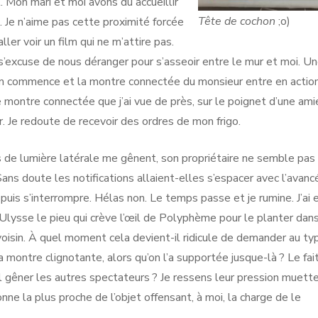
. Mon mari et moi avons dû accueillir
Tête de cochon
;o)
s. Je n’aime pas cette proximité forcée
ller voir un film qui ne m’attire pas.
s’excuse de nous déranger pour s’asseoir entre le mur et moi. U
film commence et la montre connectée du monsieur entre en action
le montre connectée que j’ai vue de près, sur le poignet d’une ami
sûr. Je redoute de recevoir des ordres de mon frigo.
s de lumière latérale me gênent, son propriétaire ne semble pas
ans doute les notifications allaient-elles s’espacer avec l’avanc
 puis s’interrompre. Hélas non. Le temps passe et je rumine. J’ai 
 Ulysse le pieu qui crève l’œil de Polyphème pour le planter dans
oisin. À quel moment cela devient-il ridicule de demander au ty
a montre clignotante, alors qu’on l’a supportée jusque-là ? Le fai
il gêner les autres spectateurs ? Je ressens leur pression muette 
onne la plus proche de l’objet offensant, à moi, la charge de le