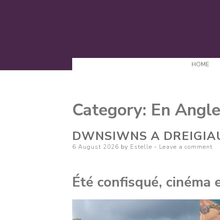
HOME
Category:
En Angle
DWNSIWNS A DREIGIAU*
Posted
6 August 2026
by
Estelle
Leave a comment
on
Été confisqué, cinéma e