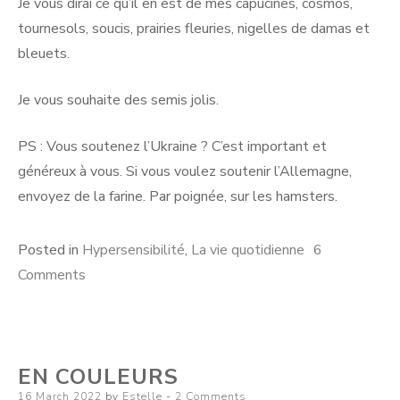
Je vous dirai ce qu’il en est de mes capucines, cosmos,
tournesols, soucis, prairies fleuries, nigelles de damas et
bleuets.
Je vous souhaite des semis jolis.
PS : Vous soutenez l’Ukraine ? C’est important et
généreux à vous. Si vous voulez soutenir l’Allemagne,
envoyez de la farine. Par poignée, sur les hamsters.
Posted in
Hypersensibilité
,
La vie quotidienne
6
on
Comments
Funambule
EN COULEURS
Posted
16 March 2022
by
Estelle
2 Comments