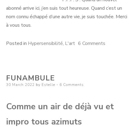
abonné arrive ici, j’en suis tout heureuse. Quand c’est un
nom connu échappé d’une autre vie, je suis touchée. Merci
à vous tous.
on
Posted in
Hypersensibilité
,
L'art
6 Comments
Qu’on
le
veuille
FUNAMBULE
ou
Posted
30 March 2022
by
Estelle
6 Comments
non
on
Comme un air de déjà vu et
impro tous azimuts