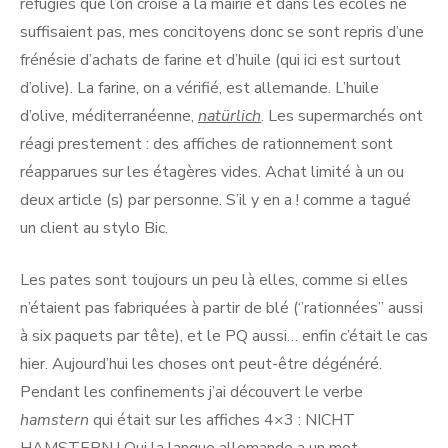
réfugiés que l’on croise à la mairie et dans les écoles ne
suffisaient pas, mes concitoyens donc se sont repris d’une
frénésie d’achats de farine et d’huile (qui ici est surtout
d’olive). La farine, on a vérifié, est allemande. L’huile
d’olive, méditerranéenne,
natürlich
. Les supermarchés ont
réagi prestement : des affiches de rationnement sont
réapparues sur les étagères vides. Achat limité à un ou
deux article (s) par personne. S’il y en a ! comme a tagué
un client au stylo Bic.
Les pates sont toujours un peu là elles, comme si elles
n’étaient pas fabriquées à partir de blé (‘’rationnées’’ aussi
à six paquets par tête), et le PQ aussi… enfin c’était le cas
hier. Aujourd’hui les choses ont peut-être dégénéré.
Pendant les confinements j’ai découvert le verbe
hamstern
qui était sur les affiches 4×3 : NICHT
HAMSTERN ! Oui la langue allemande a un mot