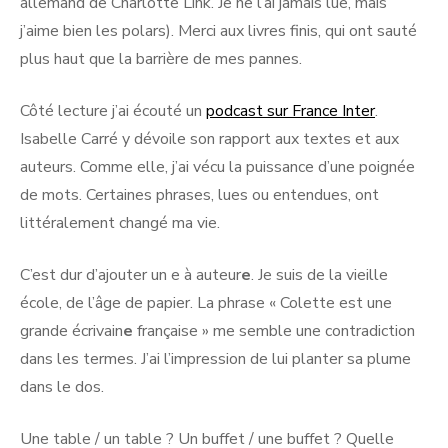
allemand de Charlotte Link. Je ne l’ai jamais lue, mais
j’aime bien les polars). Merci aux livres finis, qui ont sauté
plus haut que la barrière de mes pannes.
Côté lecture j’ai écouté un
podcast sur France Inter
.
Isabelle Carré y dévoile son rapport aux textes et aux
auteurs. Comme elle, j’ai vécu la puissance d’une poignée
de mots. Certaines phrases, lues ou entendues, ont
littéralement changé ma vie.
C’est dur d’ajouter un e à auteur
e
. Je suis de la vieille
école, de l’âge de papier. La phrase « Colette est une
grande écrivain
e
française » me semble une contradiction
dans les termes. J’ai l’impression de lui planter sa plume
dans le dos.
Une table / un table ? Un buffet / une buffet ? Quelle