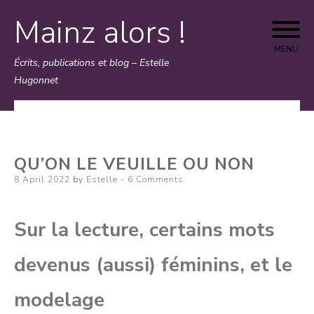
Mainz alors !
Skip
to
MENU
Écrits, publications et blog – Estelle
content
Hugonnet
QU’ON LE VEUILLE OU NON
Posted
8 April 2022
by
Estelle
6 Comments
on
Sur la lecture, certains mots
devenus (aussi) féminins, et le
modelage